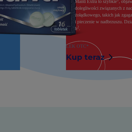
1
az
Manti Extra to szybkie
, obja
dolegliwości związanych z na
żołądkowego, takich jak zgaga
i pieczenie w nadbrzuszu. Dzi
2
h
.
LEK OTC*
Kup teraz