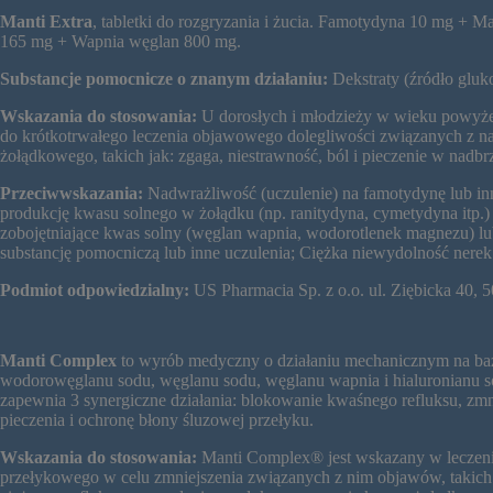
Manti Extra
, tabletki do rozgryzania i żucia. Famotydyna 10 mg + 
165 mg + Wapnia węglan 800 mg.
Substancje pomocnicze o znanym działaniu:
Dekstraty (źródło gluk
Wskazania do stosowania:
U dorosłych i młodzieży w wieku powyżej
do krótkotrwałego leczenia objawowego dolegliwości związanych z n
żołądkowego, takich jak: zgaga, niestrawność, ból i pieczenie w nadbr
Przeciwwskazania:
Nadwrażliwość (uczulenie) na famotydynę lub inn
produkcję kwasu solnego w żołądku (np. ranitydyna, cymetydyna itp.) 
zobojętniające kwas solny (węglan wapnia, wodorotlenek magnezu) lu
substancję pomocniczą lub inne uczulenia; Ciężka niewydolność nerek
Podmiot odpowiedzialny:
US Pharmacia Sp. z o.o. ul. Ziębicka 40,
Manti Complex
to wyrób medyczny o działaniu mechanicznym na bazi
wodorowęglanu sodu, węglanu sodu, węglanu wapnia i hialuronianu so
zapewnia 3 synergiczne działania: blokowanie kwaśnego refluksu, zmn
pieczenia i ochronę błony śluzowej przełyku.
Wskazania do stosowania:
Manti Complex® jest wskazany w leczeni
przełykowego w celu zmniejszenia związanych z nim objawów, takich 