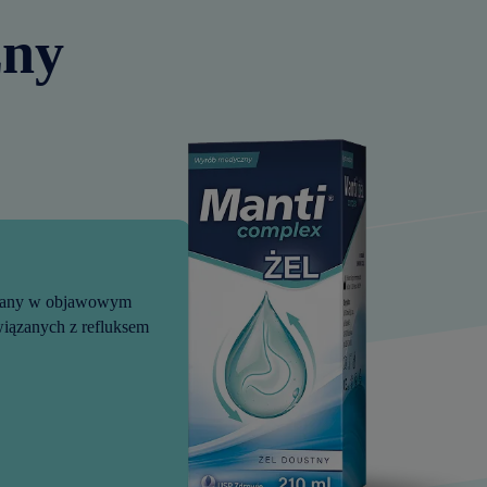
zny
azany w objawowym
wiązanych z refluksem