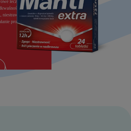
wowe leczenie
dkwaśnością soku
, niestrawność oraz ból
ałanie produktu do 12