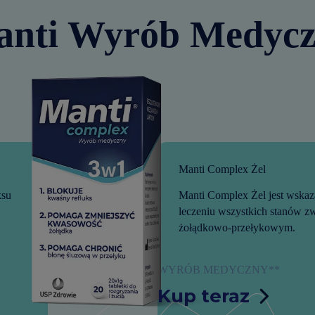
nti Wyrób Medyc
Manti Complex Żel
ksu
Manti Complex Żel jest wsk
leczeniu wszystkich stanów z
żołądkowo-przełykowym.
WYRÓB MEDYCZNY**
Kup teraz