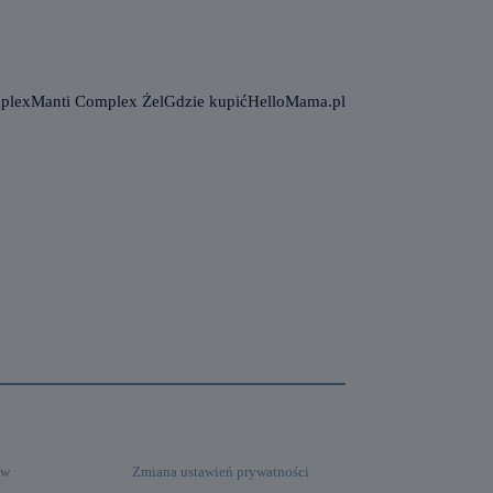
plex
Manti Complex Żel
Gdzie kupić
HelloMama.pl
ów
Zmiana ustawień prywatności