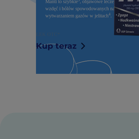
3
Manti to szybkie
, objawowe leczenie zgagi or
wzdęć i bólów spowodowanych nadmiernym
4
wytwarzaniem gazów w jelitach
.
LEK OTC*
Kup teraz