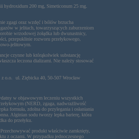
ii hydroxidum 200 mg, Simeticonum 25 mg.
ie zgagi oraz wzdęć i bólów brzucha
zów w jelitach, towarzyszących zaburzeniom
robie wrzodowej żołądka lub dwunastnicy,
ści, przepuklinie rozworu przełykowego,
kowo-jelitowym.
ncje czynne lub którąkolwiek substancję
łaszcza leczona dializami. Nie należy stosować
 z o.o. ul. Ziębicka 40, 50-507 Wrocław
datny w objawowym leczeniu wszystkich
przełykowym (NERD, zgaga, nadwrażliwość
epka formuła, zdolna do przylegania i osłaniania
nna. Alginian sodu tworzy lepka barierę, która
dka do przełyku.
. Przechowywać produkt właściwie zamknięty,
ntaktu z oczami. W przypadku jednoczesnego