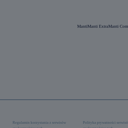
Manti
Manti Extra
Manti Com
Regulamin korzystania z serwisów
Polityka prywatności serwis