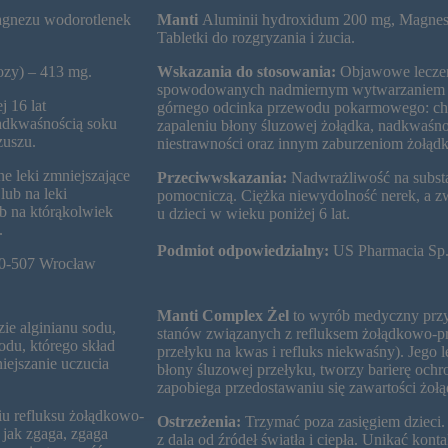
Magnezu wodorotlenek
Manti
Aluminii hydroxidum 200 mg, Magnes
Tabletki do rozgryzania i żucia.
ozy) – 413 mg.
Wskazania do stosowania:
Objawowe leczen
spowodowanych nadmiernym wytwarzaniem ga
 16 lat
górnego odcinka przewodu pokarmowego: cho
adkwaśnością soku
zapaleniu błony śluzowej żołądka, nadkwaśno
zuszu.
niestrawności oraz innym zaburzeniom żołąd
e leki zmniejszające
Przeciwwskazania:
Nadwrażliwość na substa
lub na leki
pomocniczą. Ciężka niewydolność nerek, a zw
b na którąkolwiek
u dzieci w wieku poniżej 6 lat.
.
Podmiot odpowiedzialny:
US Pharmacia Sp.
 50-507 Wrocław
Manti Complex Żel
to wyrób medyczny przy
e alginianu sodu,
stanów związanych z refluksem żołądkowo-
du, którego skład
przełyku na kwas i refluks niekwaśny). Jego l
iejszanie uczucia
błony śluzowej przełyku, tworzy barierę ochro
zapobiega przedostawaniu się zawartości żołą
u refluksu żołądkowo-
Ostrzeżenia:
Trzymać poza zasięgiem dzieci
jak zgaga, zgaga
z dala od źródeł światła i ciepła. Unikać ko