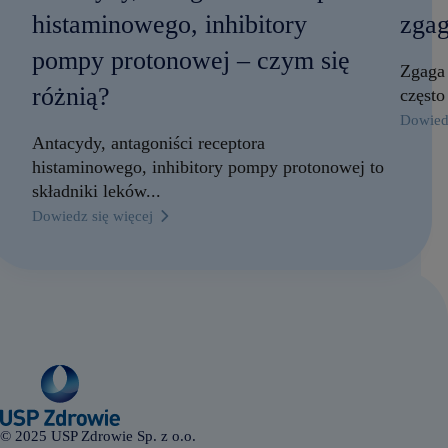
histaminowego, inhibitory
zga
pompy protonowej – czym się
Zgaga 
różnią?
często
Dowiedz
C
Antacydy, antagoniści receptora
o
n
histaminowego, inhibitory pompy protonowej to
a
składniki leków...
z
g
Dowiedz się więcej
A
a
n
g
t
ę
a
–
c
m
y
e
d
t
y
o
,
d
a
y
n
w
t
a
a
l
© 2025 USP Zdrowie Sp. z o.o.
g