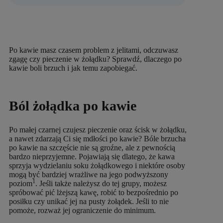
Po kawie masz czasem problem z jelitami, odczuwasz
zgagę czy pieczenie w żołądku? Sprawdź, dlaczego po
kawie boli brzuch i jak temu zapobiegać.
Ból żołądka po kawie
Po małej czarnej czujesz pieczenie oraz ścisk w żołądku,
a nawet zdarzają Ci się mdłości po kawie? Bóle brzucha
po kawie na szczęście nie są groźne, ale z pewnością
bardzo nieprzyjemne. Pojawiają się dlatego, że kawa
sprzyja wydzielaniu soku żołądkowego i niektóre osoby
mogą być bardziej wrażliwe na jego podwyższony
1
poziom
. Jeśli także należysz do tej grupy, możesz
spróbować pić lżejszą kawę, robić to bezpośrednio po
posiłku czy unikać jej na pusty żołądek. Jeśli to nie
pomoże, rozważ jej ograniczenie do minimum.