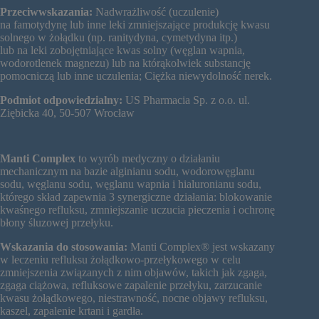
Przeciwwskazania:
Nadwrażliwość (uczulenie)
na famotydynę lub inne leki zmniejszające produkcję kwasu
solnego w żołądku (np. ranitydyna, cymetydyna itp.)
lub na leki zobojętniające kwas solny (węglan wapnia,
wodorotlenek magnezu) lub na którąkolwiek substancję
pomocniczą lub inne uczulenia; Ciężka niewydolność nerek.
Podmiot odpowiedzialny:
US Pharmacia Sp. z o.o. ul.
Ziębicka 40, 50-507 Wrocław
Manti Complex
to wyrób medyczny o działaniu
mechanicznym na bazie alginianu sodu, wodorowęglanu
sodu, węglanu sodu, węglanu wapnia i hialuronianu sodu,
którego skład zapewnia 3 synergiczne działania: blokowanie
kwaśnego refluksu, zmniejszanie uczucia pieczenia i ochronę
błony śluzowej przełyku.
Wskazania do stosowania:
Manti Complex® jest wskazany
w leczeniu refluksu żołądkowo-przełykowego w celu
zmniejszenia związanych z nim objawów, takich jak zgaga,
zgaga ciążowa, refluksowe zapalenie przełyku, zarzucanie
kwasu żołądkowego, niestrawność, nocne objawy refluksu,
kaszel, zapalenie krtani i gardła.