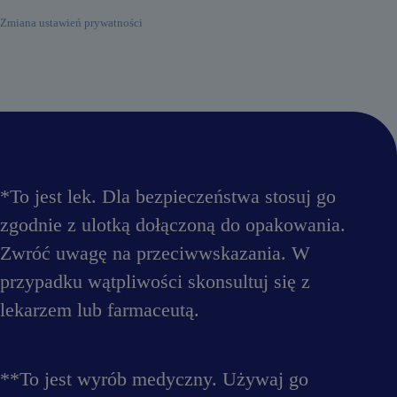
g
o
Zmiana ustawień prywatności
,
i
n
h
i
b
i
t
o
r
y
*To jest lek. Dla bezpieczeństwa stosuj go
p
o
zgodnie z ulotką dołączoną do opakowania.
m
p
Zwróć uwagę na przeciwwskazania. W
y
p
przypadku wątpliwości skonsultuj się z
r
lekarzem lub farmaceutą.
o
t
o
n
o
**To jest wyrób medyczny. Używaj go
w