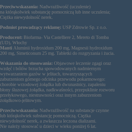
Przeciwwskazania:
Nadwrażliwość (uczulenie)
na którąkolwiek substancję pomocniczą lub inne uczulenia;
Ciężka niewydolność nerek.
Podmiot prowadzący reklamę:
USP Zdrowie Sp. z o.o.
Producent:
Biofarma- Via Castelliere 2, Mereto di Tomba
(UD), Włochy
Manti
Aluminii hydroxidum 200 mg, Magnesii hydroxidum
200 mg, Simeticonum 25 mg. Tabletki do rozgryzania i żucia.
Wskazania do stosowania:
Objawowe leczenie zgagi oraz
wzdęć i bólów brzucha spowodowanych nadmiernym
wytwarzaniem gazów w jelitach, towarzyszących
zaburzeniom górnego odcinka przewodu pokarmowego:
chorobie wrzodowej żołądka lub dwunastnicy, zapaleniu
błony śluzowej żołądka, nadkwaśności, przepuklinie rozworu
przełykowego, niestrawności oraz innym zaburzeniom
żołądkowo-jelitowym.
Przeciwwskazania:
Nadwrażliwość na substancje czynne
lub którąkolwiek substancję pomocniczą. Ciężka
niewydolność nerek, a zwłaszcza leczona dializami.
Nie należy stosować u dzieci w wieku poniżej 6 lat.