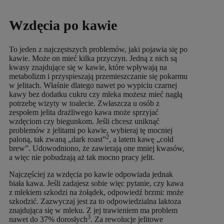
Wzdęcia po kawie
To jeden z najczęstszych problemów, jaki pojawia się po
kawie. Może on mieć kilka przyczyn. Jedną z nich są
kwasy znajdujące się w kawie, które wpływają na
metabolizm i przyspieszają przemieszczanie się pokarmu
w jelitach. Właśnie dlatego nawet po wypiciu czarnej
kawy bez dodatku cukru czy mleka możesz mieć nagłą
potrzebę wizyty w toalecie. Zwłaszcza u osób z
zespołem jelita drażliwego kawa może sprzyjać
wzdęciom czy biegunkom. Jeśli chcesz uniknąć
problemów z jelitami po kawie, wybieraj tę mocniej
2
paloną, tak zwaną „dark roast”
, a latem kawę „cold
brew”. Udowodniono, że zawierają one mniej kwasów,
a więc nie pobudzają aż tak mocno pracy jelit.
Najczęściej za wzdęcia po kawie odpowiada jednak
biała kawa. Jeśli zadajesz sobie więc pytanie, czy kawa
z mlekiem szkodzi na żołądek, odpowiedź brzmi: może
szkodzić. Zazwyczaj jest za to odpowiedzialna laktoza
znajdująca się w mleku. Z jej trawieniem ma problem
3
nawet do 37% dorosłych
. Za rewolucje jelitowe