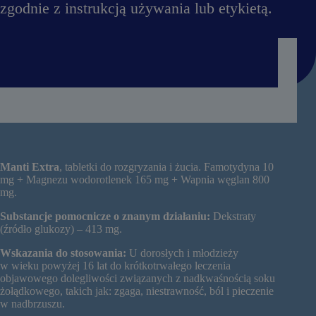
e
zgodnie z instrukcją używania lub etykietą.
j
–
c
z
y
m
s
i
ę
r
ó
ż
n
Manti Extra
, tabletki do rozgryzania i żucia. Famotydyna 10
i
mg + Magnezu wodorotlenek 165 mg + Wapnia węglan 800
ą
mg.
?
Substancje pomocnicze o znanym działaniu:
Dekstraty
(źródło glukozy) – 413 mg.
Wskazania do stosowania:
U dorosłych i młodzieży
w wieku powyżej 16 lat do krótkotrwałego leczenia
objawowego dolegliwości związanych z nadkwaśnością soku
żołądkowego, takich jak: zgaga, niestrawność, ból i pieczenie
w nadbrzuszu.