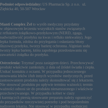
Podmiot odpowiedzialny:
US Pharmacia Sp. z o.o. ul.
Ziębicka 40, 50-507 Wrocław
Manti Complex Żel
to wyrób medyczny przydatny
w objawowym leczeniu wszystkich stanów związanych
z refluksem żołądkowo-przełykowym (NERD, zgaga,
nadwrażliwość przełyku na kwas i refluks niekwaśny). Jego
lepka formuła, zdolna do przylegania i osłaniania błony
śluzowej przełyku, tworzy barierę ochronna. Alginian sodu
tworzy lepka barierę, która zapobiega przedostawaniu się
zawartości żołądka do przełyku.
Ostrzeżenia:
Trzymać poza zasięgiem dzieci. Przechowywać
produkt właściwie zamknięty, z dala od źródeł światła i ciepła.
Unikać kontaktu z oczami. W przypadku jednoczesnego
stosowania leków i/lub innych wyrobów medycznych, przed
zastosowaniem produktu należy skonsultować się z lekarzem.
Nie stosować produktu po upływie terminu ważności; termin
ważności odnosi sie do produktu nienaruszonego i właściwie
przechowywanego. W przypadku kobiet w ciazy
i karmiących piersią stosowanie preparatu należy ograniczyć
do przypadków rzeczywistej potrzeby i pod bezpośrednim
nadzorem lekarza. Nie stosować w przypadku osobniczej