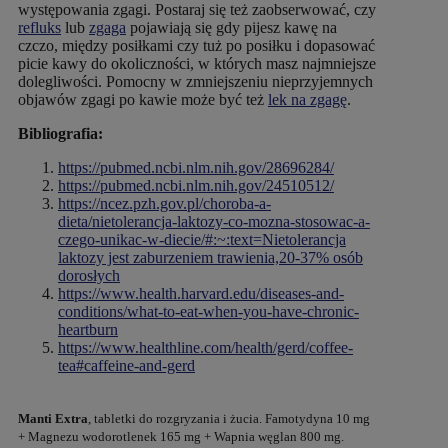
występowania zgagi. Postaraj się też zaobserwować, czy
refluks
lub
zgaga
pojawiają się gdy pijesz kawę na
czczo, między posiłkami czy tuż po posiłku i dopasować
picie kawy do okoliczności, w których masz najmniejsze
dolegliwości. Pomocny w zmniejszeniu nieprzyjemnych
objawów zgagi po kawie może być też
lek na zgagę
.
Bibliografia:
https://pubmed.ncbi.nlm.nih.gov/28696284/
https://pubmed.ncbi.nlm.nih.gov/24510512/
https://ncez.pzh.gov.pl/choroba-a-
dieta/nietolerancja-laktozy-co-mozna-stosowac-a-
czego-unikac-w-diecie/#:~:text=Nietolerancja
laktozy jest zaburzeniem trawienia,20-37% osób
dorosłych
https://www.health.harvard.edu/diseases-and-
conditions/what-to-eat-when-you-have-chronic-
heartburn
https://www.healthline.com/health/gerd/coffee-
tea#caffeine-and-gerd
Manti Extra
, tabletki do rozgryzania i żucia. Famotydyna 10 mg
+ Magnezu wodorotlenek 165 mg + Wapnia węglan 800 mg.