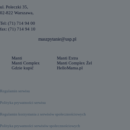
k
o
i
ul. Poleczki 35,
n
z
02-822 Warszawa,
i
e
ś
z
Tel: (71) 714 94 00
c
g
i
fax: (71) 714 94 10
a
r
g
e
maszpytanie@usp.pl
ą
c
e
p
t
Manti
Manti Extra
o
Manti Complex
Manti Complex Żel
r
Gdzie kupić
HelloMama.pl
a
h
i
s
Regulamin serwisu
t
a
m
Polityka prywatności serwisu
i
n
Regulamin korzystania z serwisów społecznościowych
o
w
Polityka prywatności serwisów społecznościowych
e