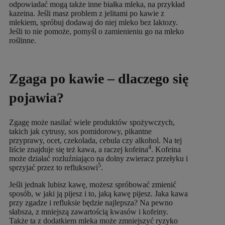
odpowiadać mogą także inne białka mleka, na przykład
kazeina. Jeśli masz problem z jelitami po kawie z
mlekiem, spróbuj dodawaj do niej mleko bez laktozy.
Jeśli to nie pomoże, pomyśl o zamienieniu go na mleko
roślinne.
Zgaga po kawie – dlaczego się
pojawia?
Zgagę może nasilać wiele produktów spożywczych,
takich jak cytrusy, sos pomidorowy, pikantne
przyprawy, ocet, czekolada, cebula czy alkohol. Na tej
4
liście znajduje się też kawa, a raczej kofeina
. Kofeina
może działać rozluźniająco na dolny zwieracz przełyku i
5
sprzyjać przez to refluksowi
.
Jeśli jednak lubisz kawę, możesz spróbować zmienić
sposób, w jaki ją pijesz i to, jaką kawę pijesz. Jaka kawa
przy zgadze i refluksie będzie najlepsza? Na pewno
słabsza, z mniejszą zawartością kwasów i kofeiny.
Także ta z dodatkiem mleka może zmniejszyć ryzyko